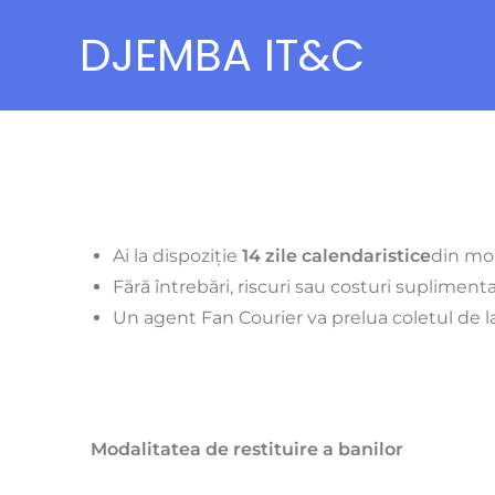
DJEMBA IT&C
Ai la dispoziție
14 zile calendaristice
din mom
Fără întrebări, riscuri sau costuri suplimenta
Un agent Fan Courier va prelua coletul de l
Modalitatea de restituire a banilor