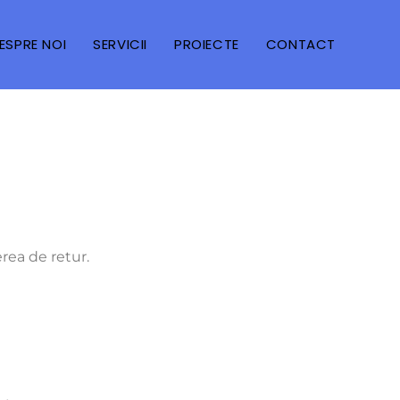
ESPRE NOI
SERVICII
PROIECTE
CONTACT
erea de retur.