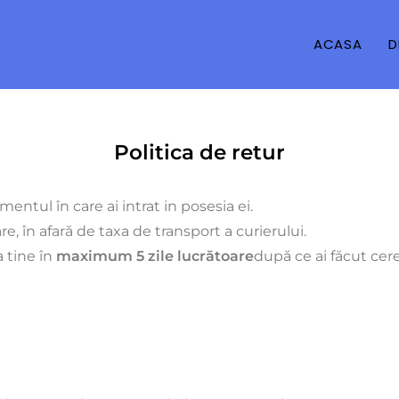
ACASA
D
Politica de retur
entul în care ai intrat in posesia ei.
re, în afară de taxa de transport a curierului.
a tine în
maximum 5 zile lucrătoare
după ce ai făcut cer