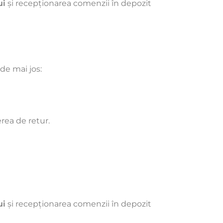
ui
și recepționarea comenzii în depozit
 de mai jos:
erea de retur.
ui
și recepționarea comenzii în depozit