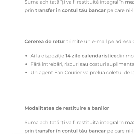
Suma achitată îți va fi restituită integral în
max
prin
transfer în contul tău bancar
pe care ni-l
Cererea de retur
trimite un e-mail pe adresa o
Ai la dispoziție
14 zile calendaristice
din mom
Fără întrebări, riscuri sau costuri suplimenta
Un agent Fan Courier va prelua coletul de l
Modalitatea de restituire a banilor
Suma achitată îți va fi restituită integral în
max
prin
transfer în contul tău bancar
pe care ni-l